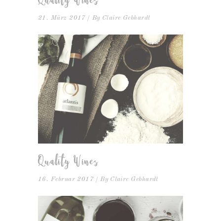
Quality Wines
21. März 2017
By
Claire Gebhardt
Quality Wines
16. Februar 2017
By
Claire Gebhardt