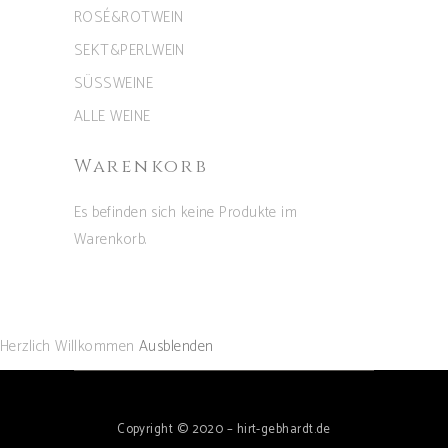
ROSÉ&ROTWEIN
SEKT&PERLWEIN
SÜSSWEINE
ALLE WEINE
Warenkorb
Es befinden sich keine Produkte im
Warenkorb.
Herzlich Willkommen
Ausblenden
Copyright © 2020 – hirt-gebhardt.de