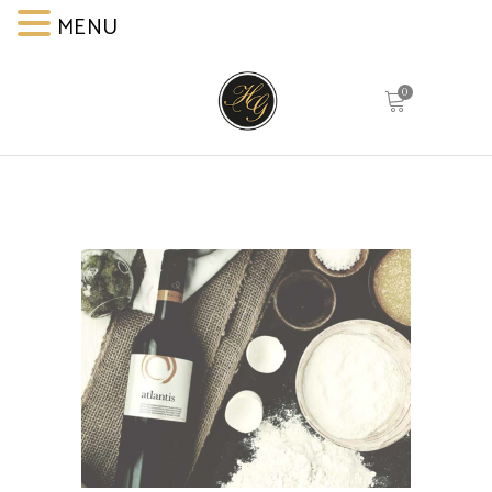
MENU
MENU
0