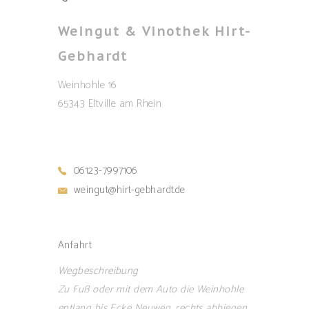
Weingut & Vinothek Hirt-
Gebhardt
Weinhohle 16
65343 Eltville am Rhein
06123-7997106
weingut@hirt-gebhardt.de
Anfahrt
Wegbeschreibung
Zu Fuß oder mit dem Auto die Weinhohle
entlang bis Ecke Neuweg, rechts abbiegen