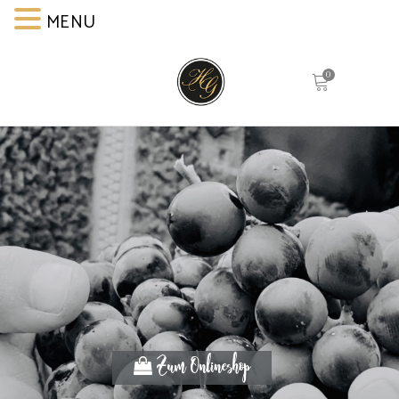
MENU
MENU
0