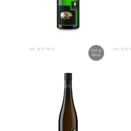
WARENKORB
inkl. 19 % MwSt.
inkl. 19 % 
Out of
Stock
Eltviller Sonnenberg
6,20
€
WEITERLESEN