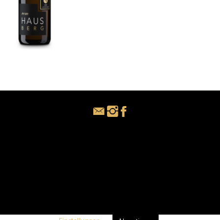
WARENKORB
ssern. Wir gehen davon aus, dass Sie damit einverstanden sind, aber