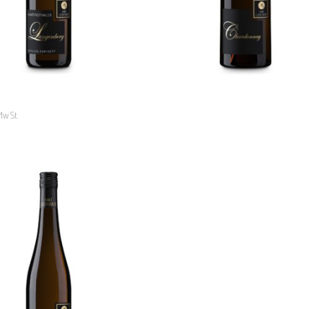
WARENKORB
WARENKORB
MwSt.
Vom Hausberg
7,00
€
IN DEN