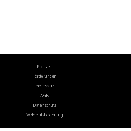
Kontakt
Förderungen
Impressum
AGB
Datenschutz
Widerrufsbelehrung
 Sie können sich abmelden, wenn Sie dies wünschen.
Cookie