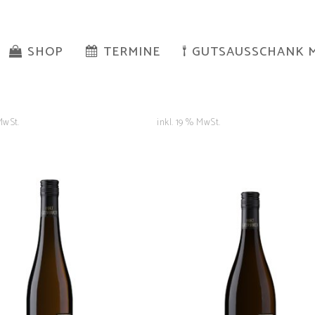
SHOP
TERMINE
GUTSAUSSCHANK 
MwSt.
inkl. 19 % MwSt.
Martinsthaler
Chardonnay
Langenberg
8,00
€
7,00
€
IN DEN
IN DEN