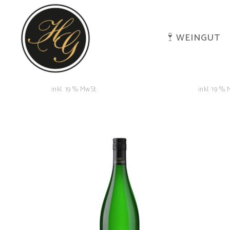
WEINGUT
inkl. 19 % MwSt.
inkl. 19 % 
Martinsthaler
Wildsau
5,50
€
IN DEN