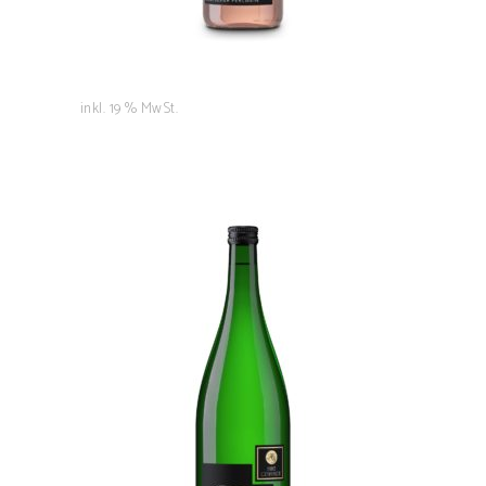
inkl. 19 % MwSt.
Rauenthaler
Steinmächer
5,50
€
IN DEN WARENKORB