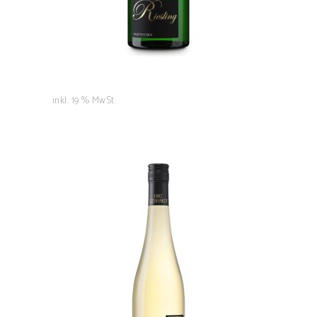
inkl. 19 % MwSt.
Riesling Classic
6,50
€
IN DEN WARENKORB