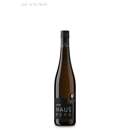
inkl. 19 % MwSt.
Vom Hausberg
7,00
€
IN DEN WARENKORB