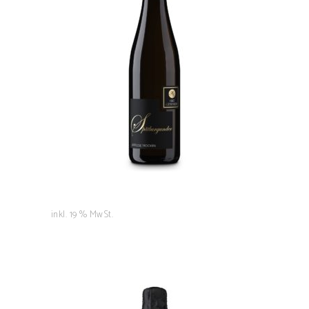
Spätburgunder
8,50
€
IN DEN WARENKORB
inkl. 19 % MwSt.