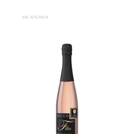
inkl. 19 % MwSt.
Filia Secco
7,00
€
IN DEN WARENKORB