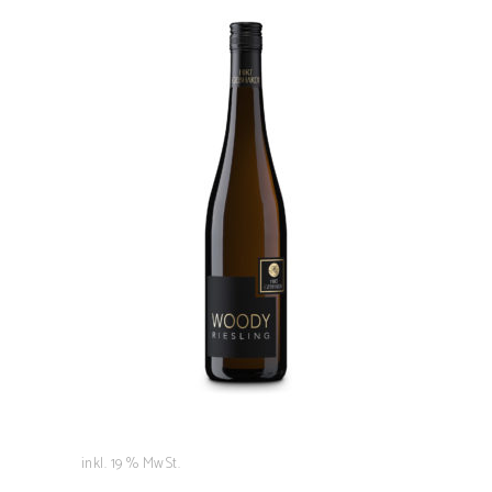
WOODY Riesling
8,00
€
WEITERLESEN
inkl. 19 % MwSt.