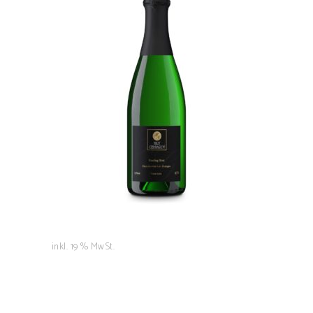
Rheingau Riesling
Sekt
8,50
€
IN DEN WARENKORB
inkl. 19 % MwSt.