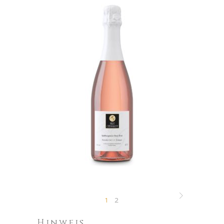
Rosé Sekt
9,50
€
IN DEN WARENKORB
1
2
Hinweis