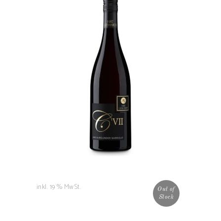
C7 Magnum
44,50
€
WEITERLESEN
inkl. 19 % MwSt.
Out of
Stock