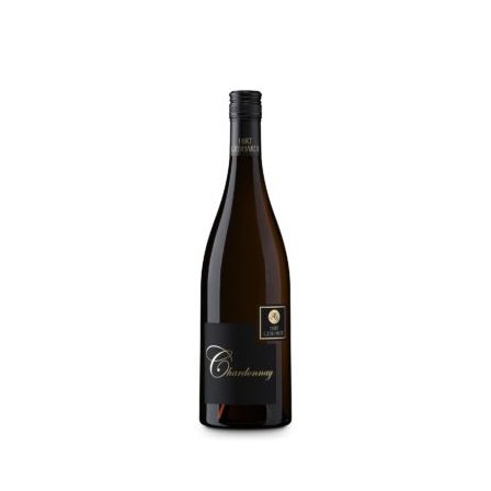
Chardonnay
8,00
€
IN DEN WARENKORB