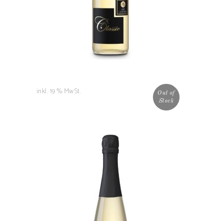
inkl. 19 % MwSt.
Out of
Stock
Filius Secco
6,50
€
WEITERLESEN