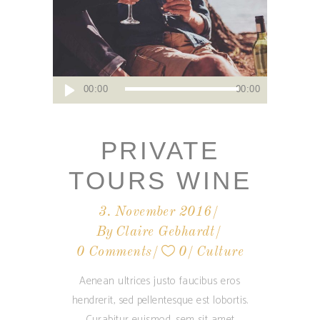
Audio-
00:00
00:00
Player
PRIVATE
TOURS WINE
3. November 2016
By
Claire Gebhardt
0 Comments
0
Culture
Aenean ultrices justo faucibus eros
hendrerit, sed pellentesque est lobortis.
Curabitur euismod, sem sit amet