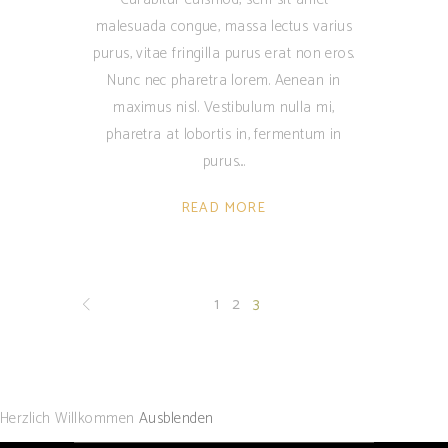
malesuada congue, massa lectus varius
purus, vitae fringilla purus erat non eros.
Nunc nec pharetra lorem. Aenean in
maximus nisl. Vestibulum nulla mi,
pharetra at lobortis in, fermentum in
purus.
READ MORE
1
2
3
Herzlich Willkommen
Ausblenden