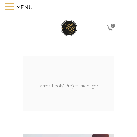
MENU
MENU
0
- James Hook/ Project manager -