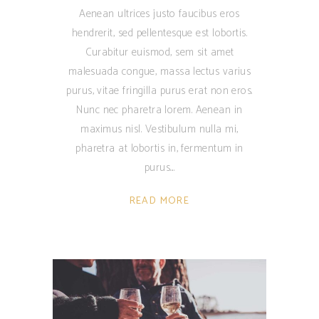
Aenean ultrices justo faucibus eros
hendrerit, sed pellentesque est lobortis.
Curabitur euismod, sem sit amet
malesuada congue, massa lectus varius
purus, vitae fringilla purus erat non eros.
Nunc nec pharetra lorem. Aenean in
maximus nisl. Vestibulum nulla mi,
pharetra at lobortis in, fermentum in
purus.
READ MORE